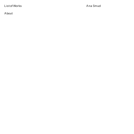
List of Works
Ana Smud
About