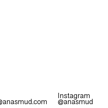
Instagram
o@anasmud.com
@anasmud